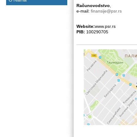
Računovodstvo
,
e-mail:
finansije@psr.rs
Website:
www.psr.rs
PIB:
100290705