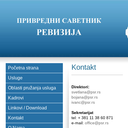
Kontakt
Početna strana
Usluge
Direktori:
Oblasti pružanja usluga
svetlana@psr.rs
bojana@psr.rs
Kadrovi
ivanc@psr.rs
Linkovi / Download
Sekretarijat
Kontakt
tel: + 381 11 38 60 871
e-mail:
office@psr.rs
O Nama